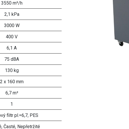
3550 m³/h
2,1 kPa
3000 W
400 V
6,1 A
75 dBA
130 kg
2 x 160 mm
6,7 m²
1
vý filtr pl.=6,7, PES
, Časté, Nepřetržité