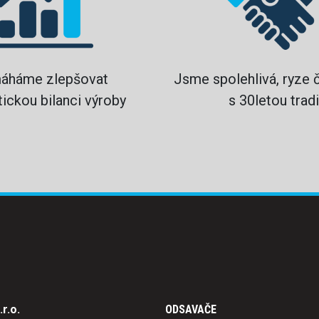
áháme zlepšovat
Jsme spolehlivá, ryze 
ickou bilanci výroby
s 30letou tradi
r.o.
ODSAVAČE