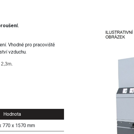
broušení.
ušení. Vhodné pro pracoviště
tví vzduchu.
e 2,3m
.
Hodnota
x 770 x 1570 mm