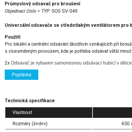
Průmyslový odsavač pro broušení
Objednací číslo = TYP
: SOS SV-049
Universální odsavače se středotlakým ventilátorem pro 
Použití:
Pro lokální a centrální odsávání škodlivin vznikajících při bro
s vícesměnným provozem, kde je potřeba odsávat větší množs
2x
Odsavač
je vybaven samonosnou odsávací hubicí
v délc
Poptávka
Technická specifikace
Vlastnost
Rozměry (š×d×v)
650 