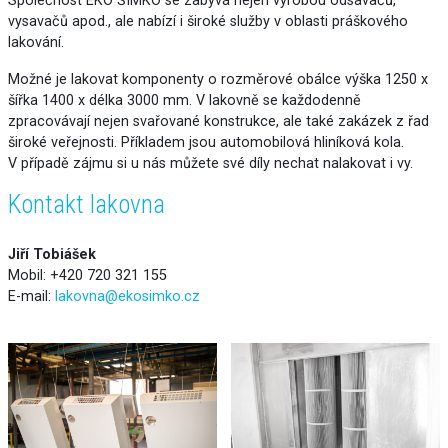
Společnost EKO ŠIMKO se zabývá nejen výrobou odsavačů,
vysavačů apod., ale nabízí i široké služby v oblasti práškového
lakování.
Možné je lakovat komponenty o rozměrové obálce výška 1250 x
šířka 1400 x délka 3000 mm. V lakovně se každodenně
zpracovávají nejen svařované konstrukce, ale také zakázek z řad
široké veřejnosti. Příkladem jsou automobilová hliníková kola.
V případě zájmu si u nás můžete své díly nechat nalakovat i vy.
Kontakt lakovna
Jiří Tobiášek
Mobil: +420 720 321 155
E-mail:
lakovna@ekosimko.cz