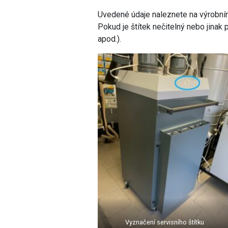
Uvedené údaje naleznete na výrobním š
Pokud je štítek nečitelný nebo jinak 
apod.).
Vyznačení servisního štítku