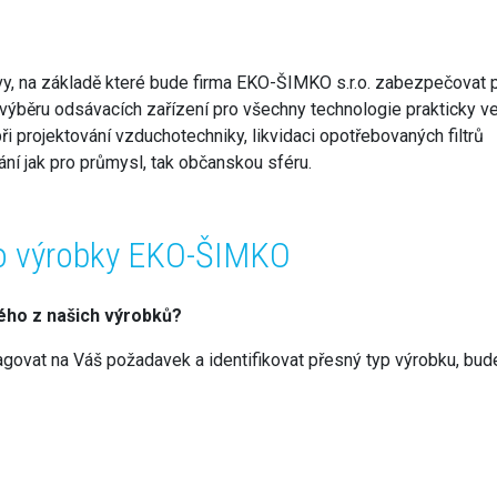
y, na základě které bude firma EKO-ŠIMKO s.r.o. zabezpečovat p
výběru odsávacích zařízení pro všechny technologie prakticky v
 projektování vzduchotechniky, likvidaci opotřebovaných filtrů
ání jak pro průmysl, tak občanskou sféru.
ro výrobky EKO-ŠIMKO
rého z našich výrobků?
agovat na Váš požadavek a identifikovat přesný typ výrobku, bu