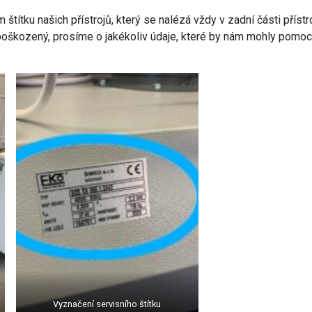
títku našich přístrojů, který se nalézá vždy v zadní části přístr
poškozený, prosíme o jakékoliv údaje, které by nám mohly pomoci p
Vyznačení servisního štítku