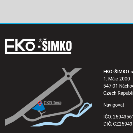
EKO-ŠIMKO s.
1. Máje 2000
547 01 Nácho
Czech Republ
Navigovat
IČO: 2594356
DIČ: CZ25943