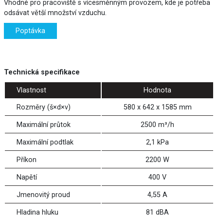
Vhodné pro pracoviště s vícesměnným provozem, kde je potřeba
odsávat větší množství vzduchu.
Poptávka
Technická specifikace
Vlastnost
Hodnota
Rozměry (š×d×v)
580 x 642 x 1585 mm
Maximální průtok
2500 m³/h
Maximální podtlak
2,1 kPa
Příkon
2200 W
Napětí
400 V
Jmenovitý proud
4,55 A
Hladina hluku
81 dBA