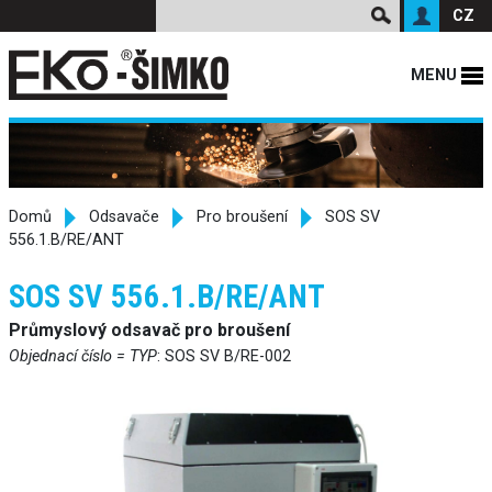
CZ
MENU
Domů
Odsavače
Pro broušení
SOS SV
556.1.B/RE/ANT
SOS SV 556.1.B/RE/ANT
Průmyslový odsavač pro broušení
Objednací číslo = TYP
: SOS SV B/RE-002