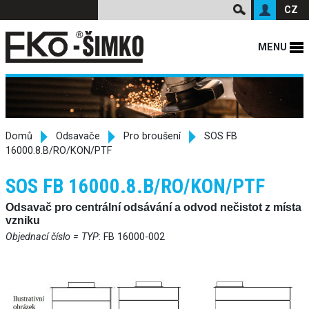
CZ
MENU
Domů
Odsavače
Pro broušení
SOS FB
16000.8.B/RO/KON/PTF
SOS FB 16000.8.B/RO/KON/PTF
Odsavač pro centrální odsávání a odvod nečistot z místa
vzniku
Objednací číslo = TYP
: FB 16000-002