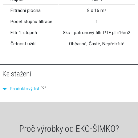
Filtrační plocha
8 x 16 m²
Počet stupňů filtrace
1
Filtr 1. stupeň
8ks - patronový filtr PTF pl.=16m2
Četnost užití
Občasné, Časté, Nepřetržité
Ke stažení
PDF
Produktový list
Proč výrobky od EKO-ŠIMKO?