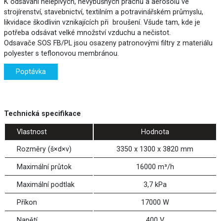
K odsávání nelepivých, nevýbušných prachů a aerosolů ve
strojírenství, stavebnictví, textilním a potravinářském průmyslu,
likvidace škodlivin vznikajících při broušení. Všude tam, kde je
potřeba odsávat velké množství vzduchu a nečistot.
Odsavače SOS FB/PL jsou osazeny patronovými filtry z materiálu
polyester s teflonovou membránou.
Poptávka
Technická specifikace
Vlastnost
Hodnota
Rozměry (š×d×v)
3350 x 1300 x 3820 mm
Maximální průtok
16000 m³/h
Maximální podtlak
3,7 kPa
Příkon
17000 W
Napětí
400 V