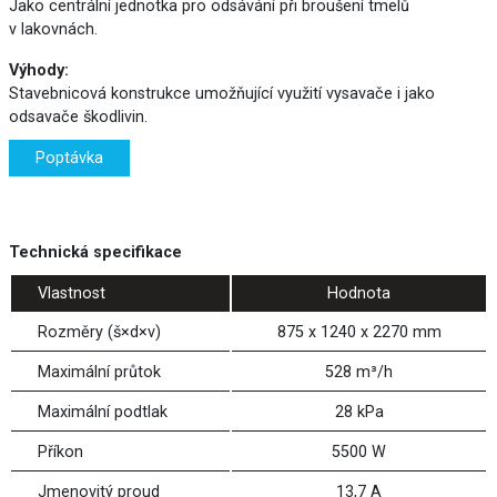
Jako centrální jednotka pro odsávání při broušení tmelů
v lakovnách.
Výhody:
Stavebnicová konstrukce umožňující využití vysavače i jako
odsavače škodlivin.
Poptávka
Technická specifikace
Vlastnost
Hodnota
Rozměry (š×d×v)
875 x 1240 x 2270 mm
Maximální průtok
528 m³/h
Maximální podtlak
28 kPa
Příkon
5500 W
Jmenovitý proud
13,7 A