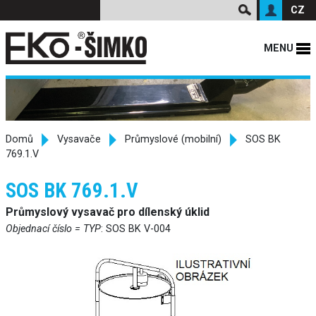
CZ
MENU
Domů
Vysavače
Průmyslové (mobilní)
SOS BK
769.1.V
SOS BK 769.1.V
Průmyslový vysavač pro dílenský úklid
Objednací číslo = TYP
: SOS BK V-004