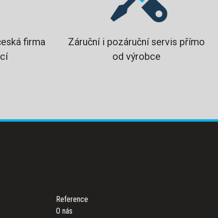
česká firma
Záruční i pozáruční servis přímo
cí
od výrobce
Reference
O nás