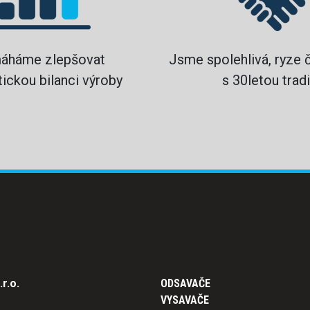
áháme zlepšovat
Jsme spolehlivá, ryze 
ickou bilanci výroby
s 30letou tradi
r.o.
ODSAVAČE
VYSAVAČE