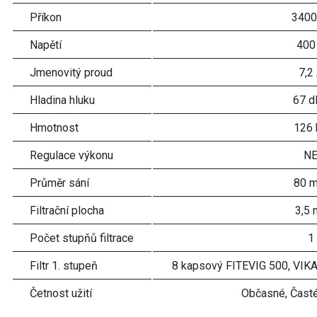
Příkon
3400
Napětí
400
Jmenovitý proud
7,2
Hladina hluku
67 d
Hmotnost
126 
Regulace výkonu
N
Průměr sání
80 
Filtrační plocha
3,5 
Počet stupňů filtrace
1
Filtr 1. stupeň
8 kapsový FITEVIG 500, VIKA
Četnost užití
Občasné, Časté