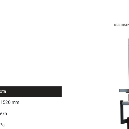
ota
x 1520 mm
³/h
Pa