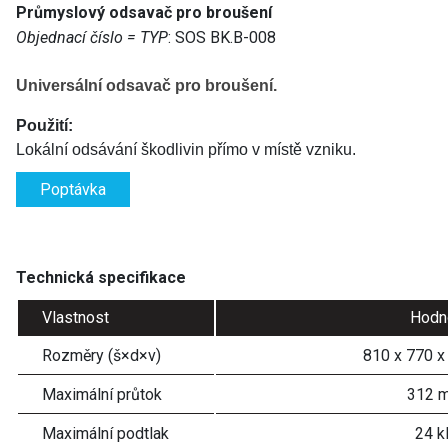
Průmyslový odsavač pro broušení
Objednací číslo = TYP
: SOS BK.B-008
Universální odsavač pro broušení.
Použití:
Lokální odsávání škodlivin
přímo v místě vzniku.
Poptávka
Technická specifikace
Vlastnost
Hodn
Rozměry (š×d×v)
810 x 770 
Maximální průtok
312 m
Maximální podtlak
24 k