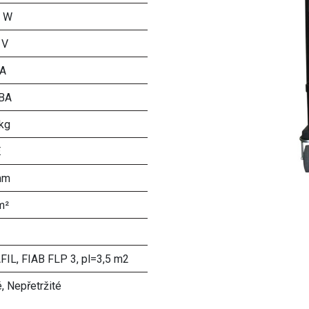
 W
 V
 A
BA
kg
E
mm
m²
FIL, FIAB FLP 3, pl=3,5 m2
, Nepřetržité