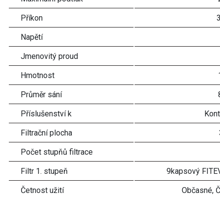
Příkon
Napětí
Jmenovitý proud
Hmotnost
Průměr sání
Příslušenství k
Kont
Filtrační plocha
Počet stupňů filtrace
Filtr 1. stupeň
9kapsový FITE
Četnost užití
Občasné, Č