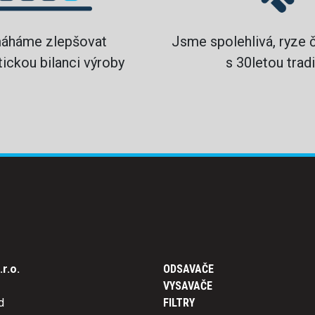
áháme zlepšovat
Jsme spolehlivá, ryze 
ickou bilanci výroby
s 30letou tradi
r.o.
ODSAVAČE
VYSAVAČE
d
FILTRY