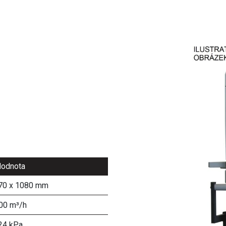
odnota
70 x 1080 mm
00 m³/h
24 kPa