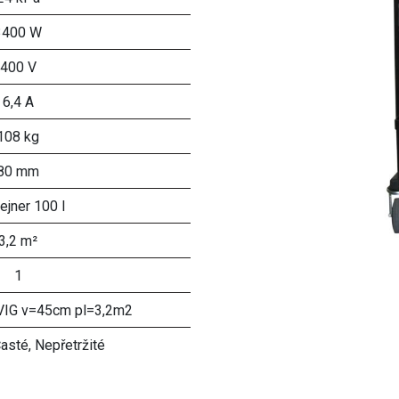
3400 W
400 V
6,4 A
108 kg
80 mm
ejner 100 l
3,2 m²
1
VIG v=45cm pl=3,2m2
asté, Nepřetržité