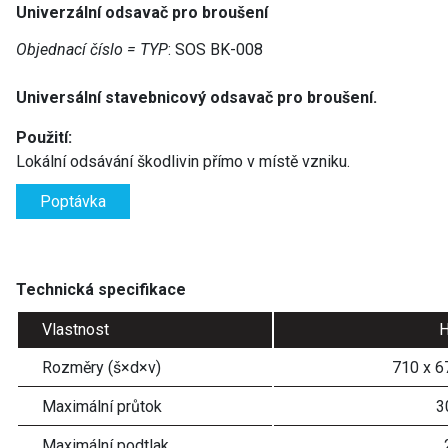
Univerzální odsavač pro broušení
Objednací číslo = TYP
: SOS BK-008
Universální stavebnicový odsavač pro broušení.
Použití:
Lokální odsávání škodlivin přímo v místě vzniku.
Poptávka
Technická specifikace
Vlastnost
H
Rozměry (š×d×v)
710 x 6
Maximální průtok
3
Maximální podtlak