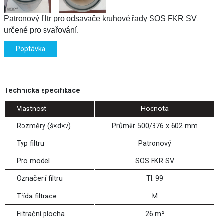
Patronový filtr pro odsavače kruhové řady SOS FKR SV,
určené pro svařování.
Poptávka
Technická specifikace
Vlastnost
Hodnota
Rozměry (š×d×v)
Průměr 500/376 x 602 mm
Typ filtru
Patronový
Pro model
SOS FKR SV
Označení filtru
Tl. 99
Třída filtrace
M
Filtrační plocha
26 m²