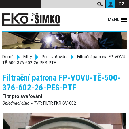
CZ
MENU
Domů
Filtry
Pro svařování
Filtrační patrona FP-VOVU-
TĚ-500-376-602-26-PES-PTF
Filtrační patrona FP-VOVU-TĚ-500-
376-602-26-PES-PTF
Filtr pro svařování
Objednací číslo = TYP
: FILTR FKR SV-002