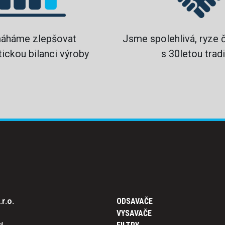
áháme zlepšovat
Jsme spolehlivá, ryze 
ickou bilanci výroby
s 30letou tradi
r.o.
ODSAVAČE
VYSAVAČE