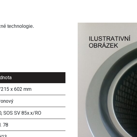
zné technologie.
dnota
/215 x 602 mm
ronový
O, SOS SV 85x.x/RO
l. 78
H13