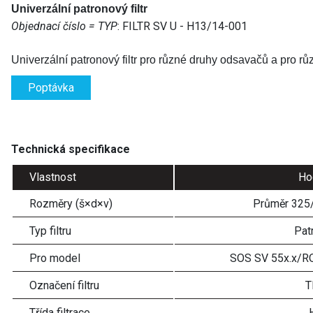
Univerzální p
atronový filtr
Objednací číslo = TYP
: FILTR SV U - H13/14-001
Univerzální p
atronový filtr pro
různé druhy
odsavač
ů
a pro rů
Poptávka
Technická specifikace
Vlastnost
Ho
Rozměry (š×d×v)
Průměr 325
Typ filtru
Pat
Pro model
SOS SV 55x.x/R
Označení filtru
T
Třída filtrace