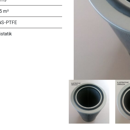
,5 m²
AS-PTFE
istatik