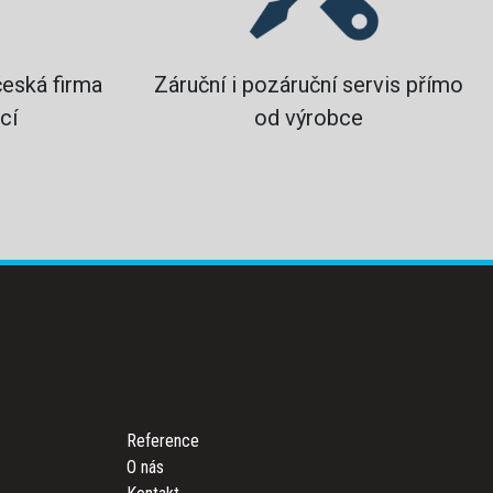
česká firma
Záruční i pozáruční servis přímo
cí
od výrobce
Reference
O nás