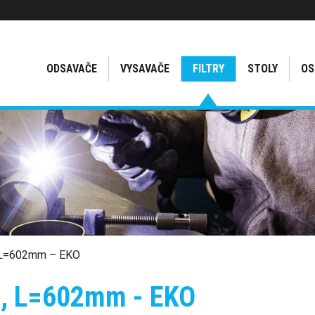
ODSAVAČE
VYSAVAČE
FILTRY
STOLY
OS
, L=602mm – EKO
m, L=602mm - EKO