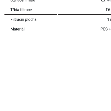
Označení filtru
č.v. 
Třída filtrace
F6
Filtrační plocha
1 
Materiál
PES +