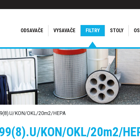
ODSAVAČE
VYSAVAČE
FILTRY
STOLY
OS
499(8).U/KON/OKL/20m2/HEPA
 499(8).U/KON/OKL/20m2/HE