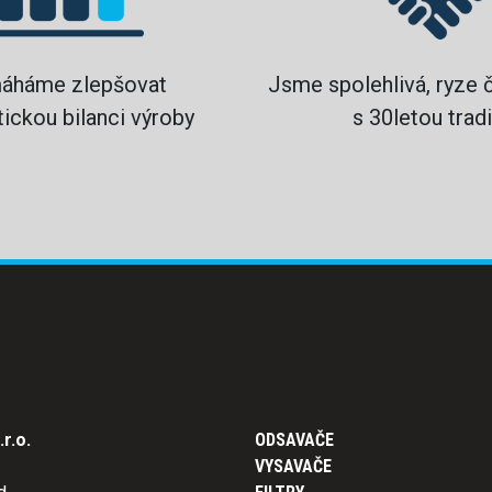
áháme zlepšovat
Jsme spolehlivá, ryze 
ickou bilanci výroby
s 30letou tradi
r.o.
ODSAVAČE
VYSAVAČE