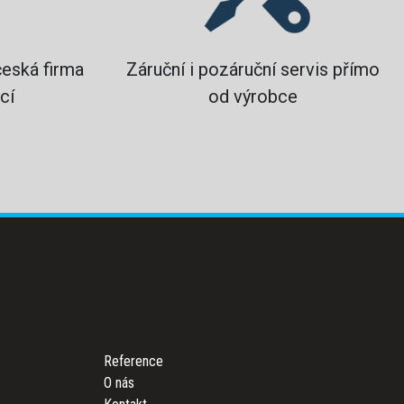
česká firma
Záruční i pozáruční servis přímo
cí
od výrobce
Reference
O nás