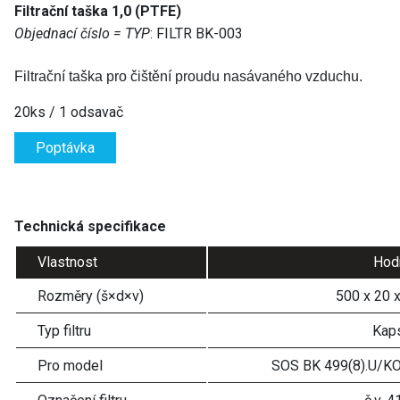
Filtrační taška 1,0 (PTFE)
Objednací číslo = TYP
: FILTR BK-003
Filtrační taška
pro
čištění proudu nasávaného vzduchu.
20ks / 1 odsavač
Poptávka
Technická specifikace
Vlastnost
Hod
Rozměry (š×d×v)
500 x 20 
Typ filtru
Kap
Pro model
SOS BK 499(8).U/