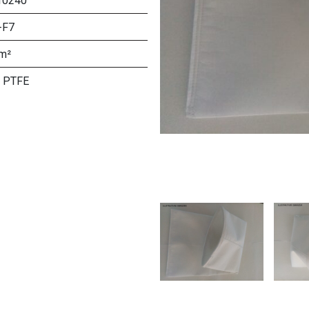
410240
-F7
m²
 PTFE