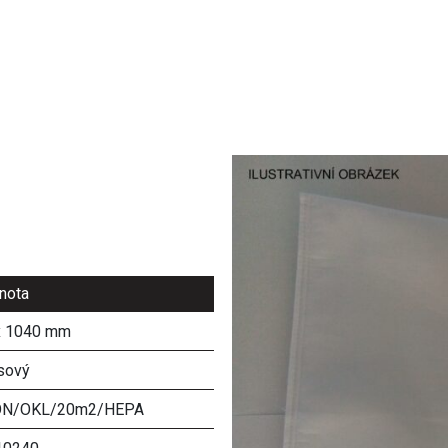
nota
x 1040 mm
sový
KON/OKL/20m2/HEPA