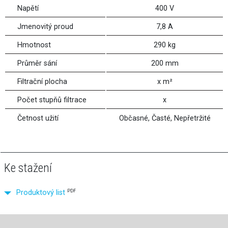
Napětí
400 V
Jmenovitý proud
7,8 A
Hmotnost
290 kg
Průměr sání
200 mm
Filtrační plocha
x m²
Počet stupňů filtrace
x
Četnost užití
Občasné, Časté, Nepřetržité
Ke stažení
PDF
Produktový list