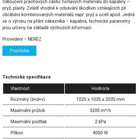
Odloučení prachových částic hořlavých materiálů do kapaliny –
pryž, plasty. Zvlášť vhodné k odsávání škodlivin vznikajících při
obrábění kombinovaných materiálů např. pryž s ocelí apod. Jedná
se o výrobu na přání zákazníka – kapalina, technické parametry
jsou určeny na základě výchozích informací.
Provedení – NEREZ
Poptávka
Technická specifikace
Vlastnost
Hodnota
Rozměry (š×d×v)
1025 x 1035 x 2035 mm
Maximální průtok
3200 m³/h
Maximální podtlak
2 kPa
Příkon
4000 W