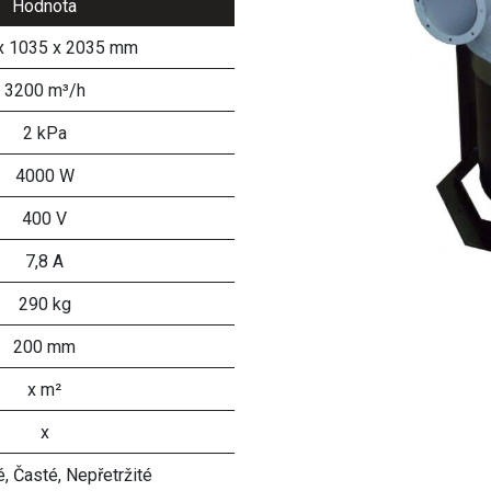
Hodnota
x 1035 x 2035 mm
3200 m³/h
2 kPa
4000 W
400 V
7,8 A
290 kg
200 mm
x m²
x
, Časté, Nepřetržité