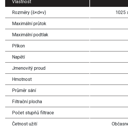
Vlastnost
Rozměry (š×d×v)
1025 
Maximální průtok
Maximální podtlak
Příkon
Napětí
Jmenovitý proud
Hmotnost
Průměr sání
Filtrační plocha
Počet stupňů filtrace
Četnost užití
Občasné