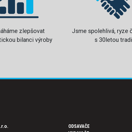
áháme zlepšovat
Jsme spolehlivá, ryze 
ickou bilanci výroby
s 30letou tradi
r.o.
ODSAVAČE