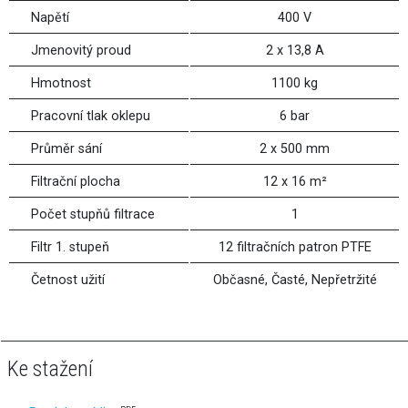
Napětí
400 V
Jmenovitý proud
2 x 13,8 A
Hmotnost
1100 kg
Pracovní tlak oklepu
6 bar
Průměr sání
2 x 500 mm
Filtrační plocha
12 x 16 m²
Počet stupňů filtrace
1
Filtr 1. stupeň
12 filtračních patron PTFE
Četnost užití
Občasné, Časté, Nepřetržité
Ke stažení