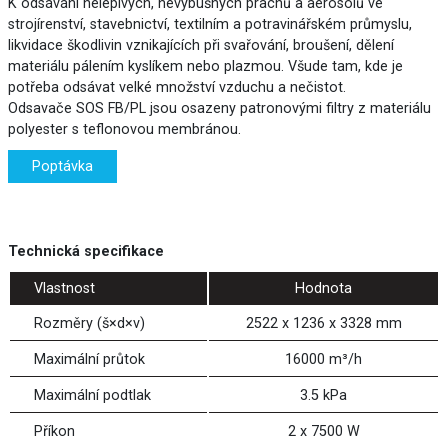
K odsávání nelepivých, nevýbušných prachů a aerosolů ve
strojírenství, stavebnictví, textilním a potravinářském průmyslu,
likvidace škodlivin vznikajících při svařování, broušení, dělení
materiálu pálením kyslíkem nebo plazmou. Všude tam, kde je
potřeba odsávat velké množství vzduchu a nečistot.
Odsavače SOS FB/PL jsou osazeny patronovými filtry z materiálu
polyester s teflonovou membránou.
Poptávka
Technická specifikace
Vlastnost
Hodnota
Rozměry (š×d×v)
2522 x 1236 x 3328 mm
Maximální průtok
16000 m³/h
Maximální podtlak
3.5 kPa
Příkon
2 x 7500 W