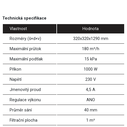
Technická specifikace
Vlastnost
Hodnota
Rozměry (š×d×v)
320x320x1290 mm
Maximální průtok
180 m³/h
Maximální podtlak
15 kPa
Příkon
1000 W
Napětí
230 V
Jmenovitý proud
4,5 A
Regulace výkonu
ANO
Průměr sání
40 mm
Filtrační plocha
1 m²