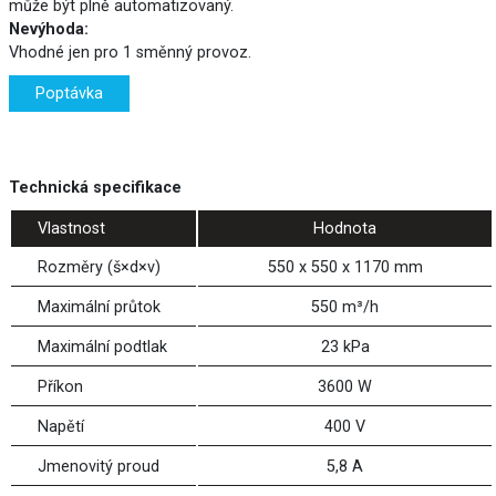
může být plně automatizovaný.
Nevýhoda:
Vhodné jen pro 1 směnný provoz.
Poptávka
Technická specifikace
Vlastnost
Hodnota
Rozměry (š×d×v)
550 x 550 x 1170 mm
Maximální průtok
550 m³/h
Maximální podtlak
23 kPa
Příkon
3600 W
Napětí
400 V
Jmenovitý proud
5,8 A