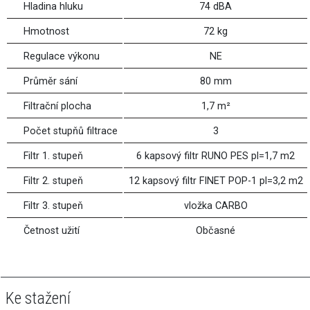
Hladina hluku
74 dBA
Hmotnost
72 kg
Regulace výkonu
NE
Průměr sání
80 mm
Filtrační plocha
1,7 m²
Počet stupňů filtrace
3
Filtr 1. stupeň
6 kapsový filtr RUNO PES pl=1,7 m2
Filtr 2. stupeň
12 kapsový filtr FINET POP-1 pl=3,2 m2
Filtr 3. stupeň
vložka CARBO
Četnost užití
Občasné
Ke stažení