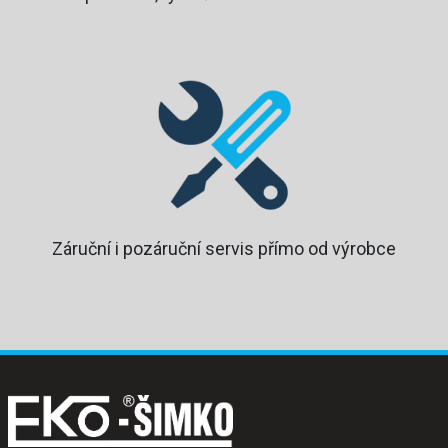
Záruční i pozáruční servis přímo od výrobce