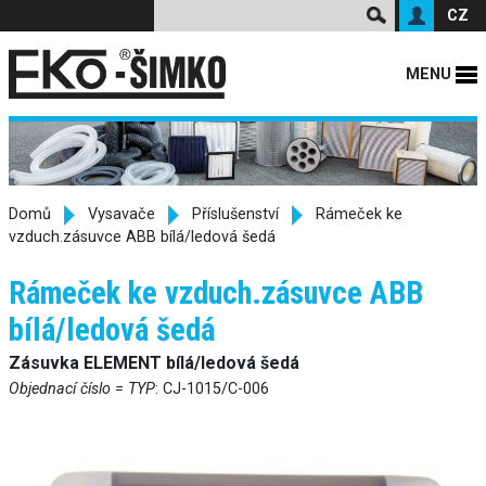
CZ
MENU
Domů
Vysavače
Příslušenství
Rámeček ke
vzduch.zásuvce ABB bílá/ledová šedá
Rámeček ke vzduch.zásuvce ABB
bílá/ledová šedá
Zásuvka ELEMENT bílá/ledová šedá
Objednací číslo = TYP
: CJ-1015/C-006