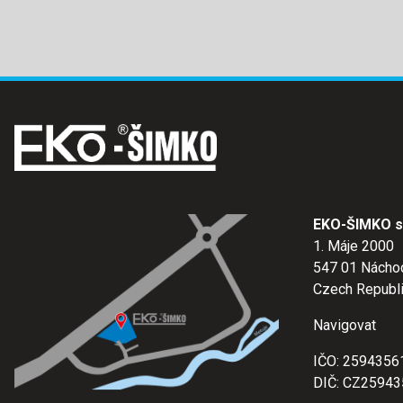
EKO-ŠIMKO s.
1. Máje 2000
547 01 Nácho
Czech Republ
Navigovat
IČO: 2594356
DIČ: CZ25943