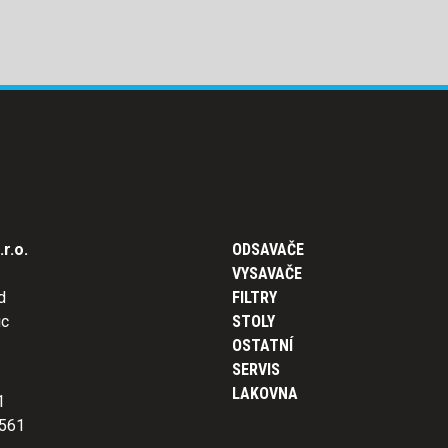
r.o.
ODSAVAČE
VYSAVAČE
d
FILTRY
ic
STOLY
OSTATNÍ
SERVIS
LAKOVNA
1
561