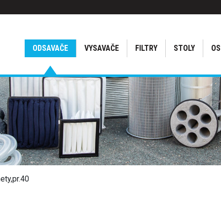
ODSAVAČE
VYSAVAČE
FILTRY
STOLY
OS
ty,pr.40