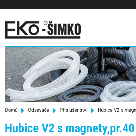
Domů
Odsavače
Příslušenství
Hubice V2 s magne
Hubice V2 s magnety,pr.40