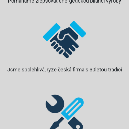
Pomáháme zlepšovat energetickou bilanci výroby
Jsme spolehlivá, ryze česká firma s 30letou tradicí