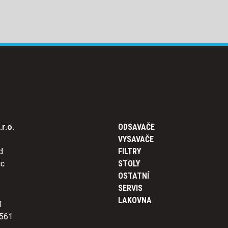
r.o.
ODSAVAČE
VYSAVAČE
d
FILTRY
ic
STOLY
OSTATNÍ
SERVIS
LAKOVNA
1
561