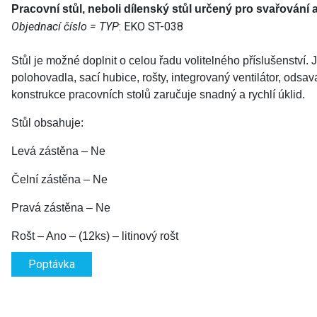
Pracovní st
ů
l, neboli dílensk
ý
st
ů
l určen
ý
pro
svařování a
Objednací číslo = TYP
: EKO ST-038
Stůl je možné doplnit o
celou řadu volitelného příslušenství. 
polohovadla, sací hubice, rošty, integrovaný ventilátor, ods
konstrukce pracovních stolů zaručuje snadný a rychlí úklid.
Stůl obsahuje:
Levá zástěna –
Ne
Čelní zástěna –
Ne
Pravá zástěna –
Ne
Rošt –
Ano –
(
1
2
ks) –
l
itinový
rošt
Poptávka