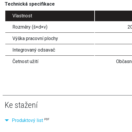
Technická specifikace
Vlastnost
Rozměry (š×d×v)
2
Výška pracovní plochy
Integrovaný odsavač
Četnost užití
Občasné
Ke stažení
Produktový list
PDF