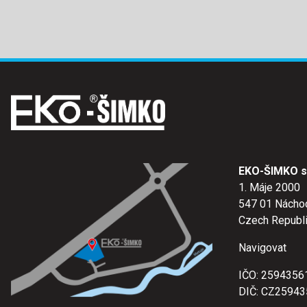
EKO-ŠIMKO s.
1. Máje 2000
547 01 Nácho
Czech Republ
Navigovat
IČO: 2594356
DIČ: CZ25943