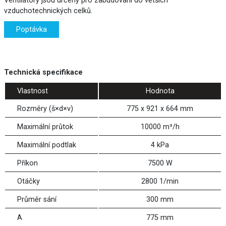
Ventilátory jsou určeny pro zabudování do větších
vzduchotechnických celků.
Poptávka
Technická specifikace
Vlastnost
Hodnota
Rozměry (š×d×v)
775 x 921 x 664 mm
Maximální průtok
10000 m³/h
Maximální podtlak
4 kPa
Příkon
7500 W
Otáčky
2800 1/min
Průměr sání
300 mm
A
775 mm