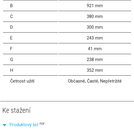
B
921 mm
C
380 mm
D
300 mm
E
243 mm
F
41 mm
G
238 mm
H
352 mm
Četnost užití
Občasné, Časté, Nepřetržité
Ke stažení
PDF
Produktový list