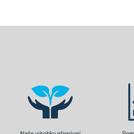
Naše výrobky přispívají
Pom