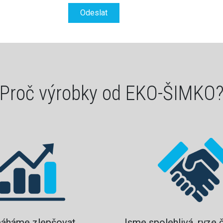
Proč výrobky od EKO-ŠIMKO
áháme zlepšovat
Jsme spolehlivá, ryze 