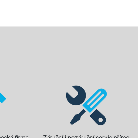
?
česká firma
Záruční i pozáruční servis přímo