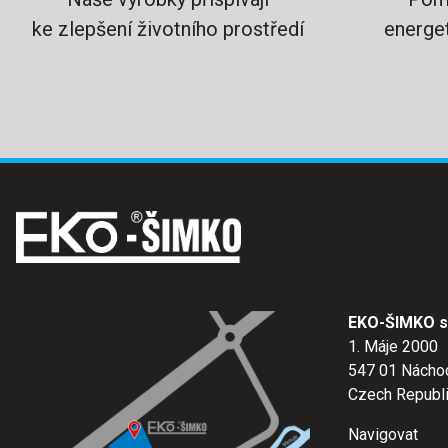
ke zlepšení životního prostředí
energet
EKO-ŠIMKO s.
1. Máje 2000
547 01 Nácho
Czech Republ
Navigovat