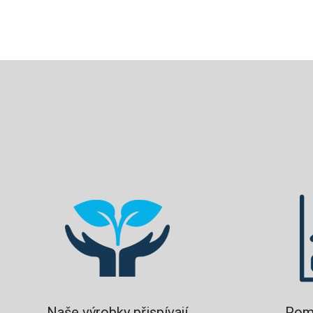
Naše výrobky přispívají
Pom