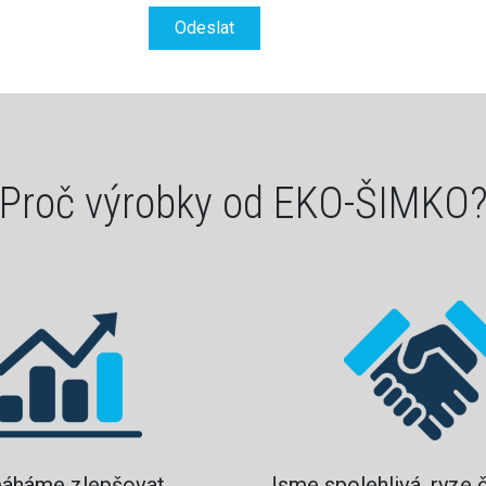
Proč výrobky od EKO-ŠIMKO
áháme zlepšovat
Jsme spolehlivá, ryze 