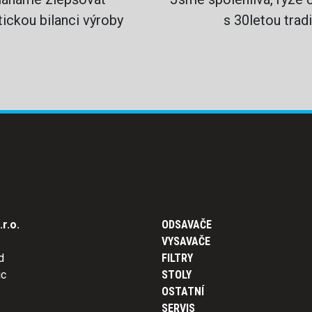
ickou bilanci výroby
s 30letou tradi
r.o.
ODSAVAČE
VYSAVAČE
d
FILTRY
ic
STOLY
OSTATNÍ
SERVIS