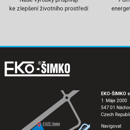
ke zlepšení životního prostředí
energet
EKO-ŠIMKO s.
1. Máje 2000
547 01 Nácho
Czech Republ
Navigovat