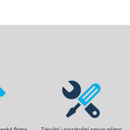
?
česká firma
Záruční i pozáruční servis přímo